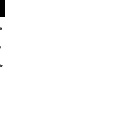
de
e
to