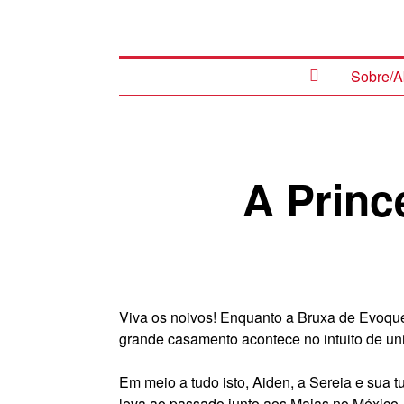
Sobre/A
A Princ
Viva os noivos! Enquanto a Bruxa de Evoque
grande casamento acontece no intuito de uni
Em meio a tudo isto, Aiden, a Sereia e sua
leva ao passado junto aos Maias no México.