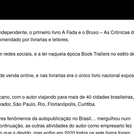
ependente, o primeiro livro A Fada e o Bruxo – As Crônicas 
mendado por livrarias e leitores.
em redes sociais, e a ter naquela época Book Trailers no estilo d
e venda online, e nas livrarias era o único livro nacional expos
cano, com o autor viajando para mais de 40 cidades brasileiras,
ador, São Paulo, Rio, Florianópolis, Curitiba.
ores fenômenos da autopublicação no Brasil… mergulhou num
ontinuação, as outras atividades do autor como empresario fez
que o devido, mas enfim em 2020 todos os sete livros foram